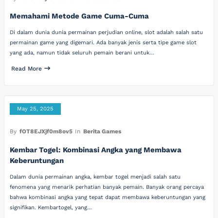
Memahami Metode Game Cuma-Cuma
Di dalam dunia dunia permainan perjudian online, slot adalah salah satu
permainan game yang digemari. Ada banyak jenis serta tipe game slot
yang ada, namun tidak seluruh pemain berani untuk…
Read More
May 25, 2025
By
fOT8EJXjf0m8ov5
In
Berita Games
Kembar Togel: Kombinasi Angka yang Membawa
Keberuntungan
Dalam dunia permainan angka, kembar togel menjadi salah satu
fenomena yang menarik perhatian banyak pemain. Banyak orang percaya
bahwa kombinasi angka yang tepat dapat membawa keberuntungan yang
signifikan. Kembartogel, yang…