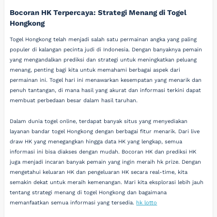
Bocoran HK Terpercaya: Strategi Menang di Togel
Hongkong
Togel Hongkong telah menjadi salah satu permainan angka yang paling
populer di kalangan pecinta judi di Indonesia. Dengan banyaknya pemain
yang mengandalkan prediksi dan strategi untuk meningkatkan peluang
menang, penting bagi kita untuk memahami berbagai aspek dari
permainan ini. Togel hari ini menawarkan kesempatan yang menarik dan
penuh tantangan, di mana hasil yang akurat dan informasi terkini dapat
membuat perbedaan besar dalam hasil taruhan.
Dalam dunia togel online, terdapat banyak situs yang menyediakan
layanan bandar togel Hongkong dengan berbagai fitur menarik. Dari live
draw HK yang menegangkan hingga data HK yang lengkap, semua
informasi ini bisa diakses dengan mudah. Bocoran HK dan prediksi HK
juga menjadi incaran banyak pemain yang ingin meraih hk prize. Dengan
mengetahui keluaran HK dan pengeluaran HK secara real-time, kita
semakin dekat untuk meraih kemenangan. Mari kita eksplorasi lebih jauh
tentang strategi menang di togel Hongkong dan bagaimana
memanfaatkan semua informasi yang tersedia.
hk lotto