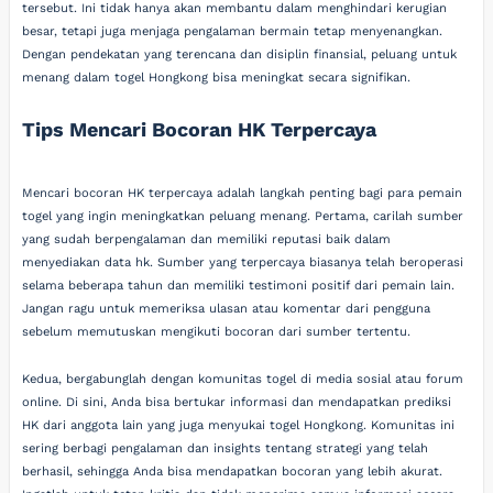
tersebut. Ini tidak hanya akan membantu dalam menghindari kerugian
besar, tetapi juga menjaga pengalaman bermain tetap menyenangkan.
Dengan pendekatan yang terencana dan disiplin finansial, peluang untuk
menang dalam togel Hongkong bisa meningkat secara signifikan.
Tips Mencari Bocoran HK Terpercaya
Mencari bocoran HK terpercaya adalah langkah penting bagi para pemain
togel yang ingin meningkatkan peluang menang. Pertama, carilah sumber
yang sudah berpengalaman dan memiliki reputasi baik dalam
menyediakan data hk. Sumber yang terpercaya biasanya telah beroperasi
selama beberapa tahun dan memiliki testimoni positif dari pemain lain.
Jangan ragu untuk memeriksa ulasan atau komentar dari pengguna
sebelum memutuskan mengikuti bocoran dari sumber tertentu.
Kedua, bergabunglah dengan komunitas togel di media sosial atau forum
online. Di sini, Anda bisa bertukar informasi dan mendapatkan prediksi
HK dari anggota lain yang juga menyukai togel Hongkong. Komunitas ini
sering berbagi pengalaman dan insights tentang strategi yang telah
berhasil, sehingga Anda bisa mendapatkan bocoran yang lebih akurat.