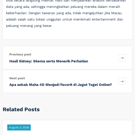
bisa secara langsung melihat hasil dan menjalankan analisis berdasarkan
data yang ada, sehingga meningkatkan peluang mereka dalam meraih
keberhasilan. Dengan tawaran yang ada, tidak mengejutkan jika Macau
adalah salah satu lokasi unggulan untuk menikmati entertainment dan
peluang menang yang besar.
Previous post
Hasil Sidney: Skema serta Menarik Perhatian
Next post
Apa sebab Maha 4D Menjadi Favorit di Jagat Togel Online?
Related Posts
August 3, 2026