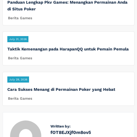
Panduan Lengkap Pkv Games: Menangkan Permainan Anda
di Situs Poker
Berita Games
July 31, 2026
Taktik Kemenangan pada HarapanQQ untuk Pemain Pemula
Berita Games
July 29, 2026
Cara Sukses Menang di Permainan Poker yang Hebat
Berita Games
Written by:
fOT8EJXjf0m8ov5