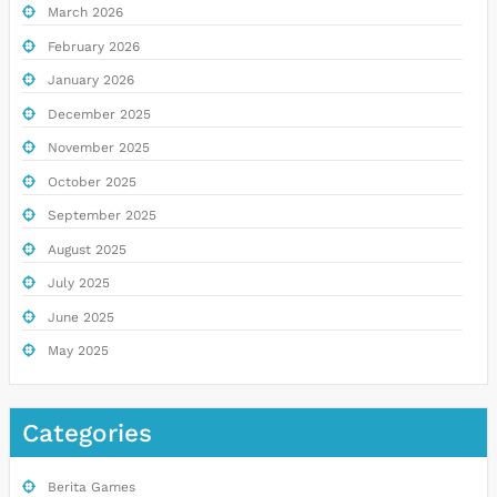
March 2026
February 2026
January 2026
December 2025
November 2025
October 2025
September 2025
August 2025
July 2025
June 2025
May 2025
Categories
Berita Games