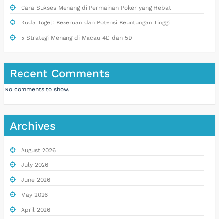
Cara Sukses Menang di Permainan Poker yang Hebat
Kuda Togel: Keseruan dan Potensi Keuntungan Tinggi
5 Strategi Menang di Macau 4D dan 5D
Recent Comments
No comments to show.
Archives
August 2026
July 2026
June 2026
May 2026
April 2026