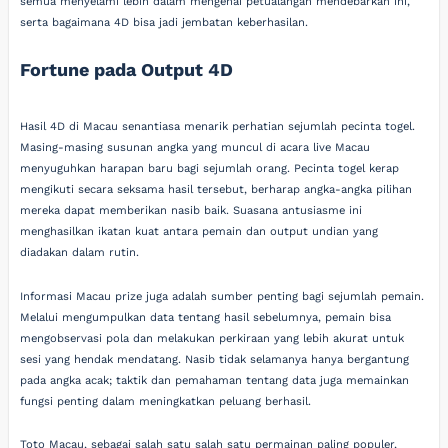
semua menyelami lebih dalam mengenai petualangan mendebarkan ini,
serta bagaimana 4D bisa jadi jembatan keberhasilan.
Fortune pada Output 4D
Hasil 4D di Macau senantiasa menarik perhatian sejumlah pecinta togel.
Masing-masing susunan angka yang muncul di acara live Macau
menyuguhkan harapan baru bagi sejumlah orang. Pecinta togel kerap
mengikuti secara seksama hasil tersebut, berharap angka-angka pilihan
mereka dapat memberikan nasib baik. Suasana antusiasme ini
menghasilkan ikatan kuat antara pemain dan output undian yang
diadakan dalam rutin.
Informasi Macau prize juga adalah sumber penting bagi sejumlah pemain.
Melalui mengumpulkan data tentang hasil sebelumnya, pemain bisa
mengobservasi pola dan melakukan perkiraan yang lebih akurat untuk
sesi yang hendak mendatang. Nasib tidak selamanya hanya bergantung
pada angka acak; taktik dan pemahaman tentang data juga memainkan
fungsi penting dalam meningkatkan peluang berhasil.
Toto Macau, sebagai salah satu salah satu permainan paling populer,