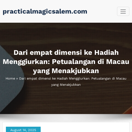
Skip
practicalmagicsalem.com
to
content
Dari empat dimensi ke Hadiah
Menggiurkan: Petualangan di Macau
yang Menakjubkan
Home
»
Dari empat dimensi ke Hadiah Menggiurkan: Petualangan di Macau
yang Menakjubkan
August 14, 2025