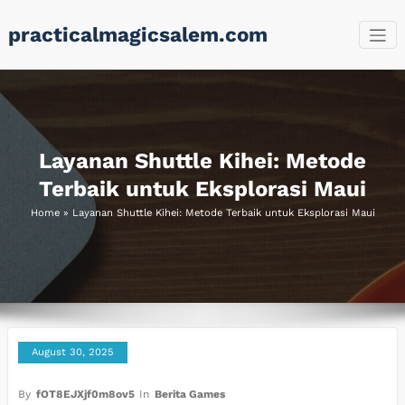
Skip
practicalmagicsalem.com
to
content
Layanan Shuttle Kihei: Metode
Terbaik untuk Eksplorasi Maui
Home
»
Layanan Shuttle Kihei: Metode Terbaik untuk Eksplorasi Maui
August 30, 2025
By
fOT8EJXjf0m8ov5
In
Berita Games