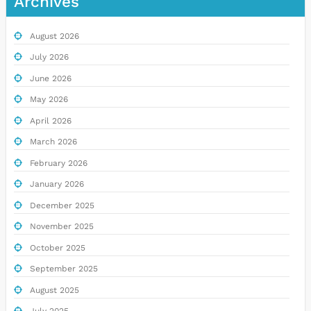
Archives
August 2026
July 2026
June 2026
May 2026
April 2026
March 2026
February 2026
January 2026
December 2025
November 2025
October 2025
September 2025
August 2025