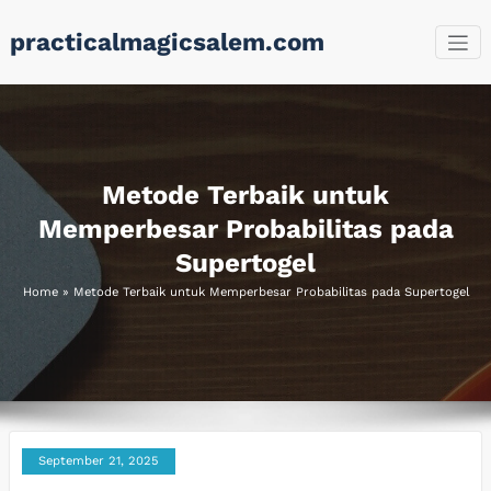
Skip
practicalmagicsalem.com
to
content
Metode Terbaik untuk
Memperbesar Probabilitas pada
Supertogel
Home
»
Metode Terbaik untuk Memperbesar Probabilitas pada Supertogel
September 21, 2025