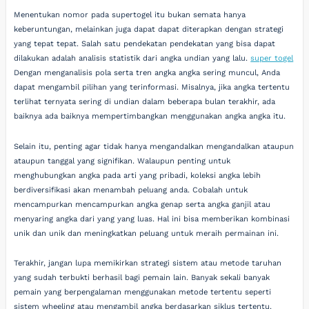
Menentukan nomor pada supertogel itu bukan semata hanya
keberuntungan, melainkan juga dapat dapat diterapkan dengan strategi
yang tepat tepat. Salah satu pendekatan pendekatan yang bisa dapat
dilakukan adalah analisis statistik dari angka undian yang lalu.
super togel
Dengan menganalisis pola serta tren angka angka sering muncul, Anda
dapat mengambil pilihan yang terinformasi. Misalnya, jika angka tertentu
terlihat ternyata sering di undian dalam beberapa bulan terakhir, ada
baiknya ada baiknya mempertimbangkan menggunakan angka angka itu.
Selain itu, penting agar tidak hanya mengandalkan mengandalkan ataupun
ataupun tanggal yang signifikan. Walaupun penting untuk
menghubungkan angka pada arti yang pribadi, koleksi angka lebih
berdiversifikasi akan menambah peluang anda. Cobalah untuk
mencampurkan mencampurkan angka genap serta angka ganjil atau
menyaring angka dari yang yang luas. Hal ini bisa memberikan kombinasi
unik dan unik dan meningkatkan peluang untuk meraih permainan ini.
Terakhir, jangan lupa memikirkan strategi sistem atau metode taruhan
yang sudah terbukti berhasil bagi pemain lain. Banyak sekali banyak
pemain yang berpengalaman menggunakan metode tertentu seperti
sistem wheeling atau mengambil angka berdasarkan siklus tertentu.