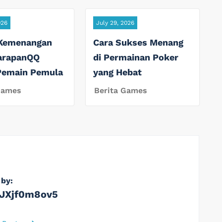
026
July 29, 2026
 Kemenangan
Cara Sukses Menang
arapanQQ
di Permainan Poker
Pemain Pemula
yang Hebat
Games
Berita Games
 by:
JXjf0m8ov5