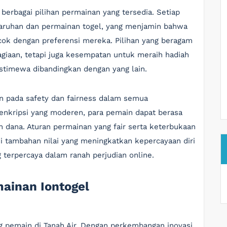
h berbagai pilihan permainan yang tersedia. Setiap
taruhan dan permainan togel, yang menjamin bahwa
ok dengan preferensi mereka. Pilihan yang beragam
agiaan, tetapi juga kesempatan untuk meraih hadiah
istimewa dibandingkan dengan yang lain.
an pada safety dan fairness dalam semua
enkripsi yang moderen, para pemain dapat berasa
 dana. Aturan permainan yang fair serta keterbukaan
i tambahan nilai yang meningkatkan kepercayaan diri
 terpercaya dalam ranah perjudian online.
ainan Iontogel
ng pemain di Tanah Air. Dengan perkembangan inovasi