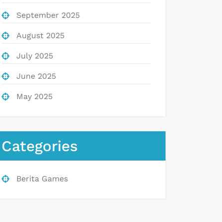
September 2025
August 2025
July 2025
June 2025
May 2025
Categories
Berita Games