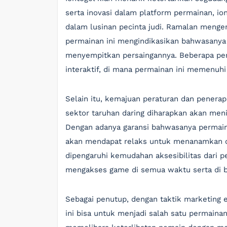
serta inovasi dalam platform permainan, io
dalam lusinan pecinta judi. Ramalan menge
permainan ini mengindikasikan bahwasanya 
menyempitkan persaingannya. Beberapa pe
interaktif, di mana permainan ini memenuhi
Selain itu, kemajuan peraturan dan penerap
sektor taruhan daring diharapkan akan men
Dengan adanya garansi bahwasanya permaina
akan mendapat relaks untuk menanamkan da
dipengaruhi kemudahan aksesibilitas dari 
mengakses game di semua waktu serta di be
Sebagai penutup, dengan taktik marketing ef
ini bisa untuk menjadi salah satu permaina