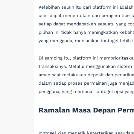
Kelebihan selain itu dari platform ini adala
user dapat menentukan dari beragam tipe 
setiap dapat mendapatkan sesuatu yang coc
pilihan ini tidak hanya meningkatkan kebah
yang menggoda, menjadikan iontogel lebih 
Di samping itu, platform ini memprioritask
transaksinya. Melalui menggunakan sistem 
aman saat melakukan deposit dan penarikan
dalam setiap proses permainan juga menjad
pengguna, yang membuat iontogel opsi yang
Ramalan Masa Depan Perm
Iontogel kian menarik ketertarikan seguda