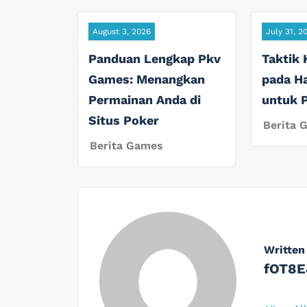
August 3, 2026
July 31, 2
Panduan Lengkap Pkv
Taktik
Games: Menangkan
pada H
Permainan Anda di
untuk 
Situs Poker
Berita 
Berita Games
Written
fOT8E