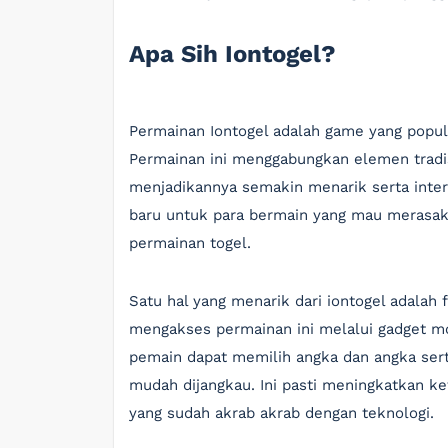
Apa Sih Iontogel?
Permainan Iontogel adalah game yang popul
Permainan ini menggabungkan elemen tradisi
menjadikannya semakin menarik serta inte
baru untuk para bermain yang mau merasa
permainan togel.
Satu hal yang menarik dari iontogel adalah 
mengakses permainan ini melalui gadget m
pemain dapat memilih angka dan angka ser
mudah dijangkau. Ini pasti meningkatkan k
yang sudah akrab akrab dengan teknologi.