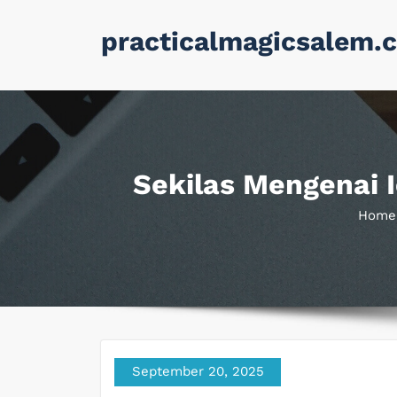
Skip
practicalmagicsalem.
to
content
Sekilas Mengenai 
Home
September 20, 2025