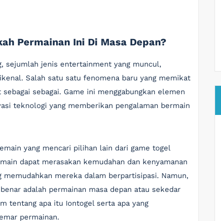
kah Permainan Ini Di Masa Depan?
g, sejumlah jenis entertainment yang muncul,
ikenal. Salah satu satu fenomena baru yang memikat
but sebagai sebagai. Game ini menggabungkan elemen
novasi teknologi yang memberikan pengalaman bermain
emain yang mencari pilihan lain dari game togel
a pemain dapat merasakan kemudahan dan kenyamanan
ang memudahkan mereka dalam berpartisipasi. Namun,
r-benar adalah permainan masa depan atau sekedar
m tentang apa itu Iontogel serta apa yang
emar permainan.