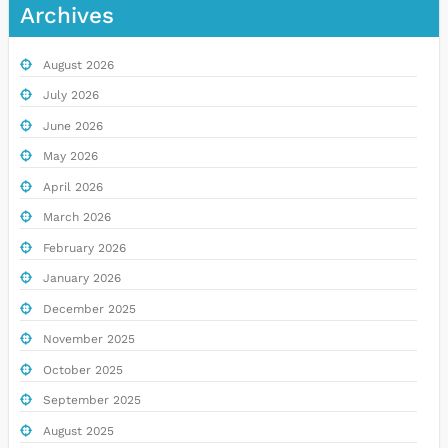
Archives
August 2026
July 2026
June 2026
May 2026
April 2026
March 2026
February 2026
January 2026
December 2025
November 2025
October 2025
September 2025
August 2025