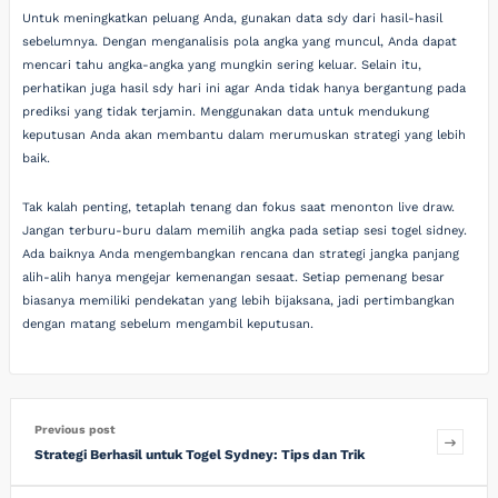
Untuk meningkatkan peluang Anda, gunakan data sdy dari hasil-hasil
sebelumnya. Dengan menganalisis pola angka yang muncul, Anda dapat
mencari tahu angka-angka yang mungkin sering keluar. Selain itu,
perhatikan juga hasil sdy hari ini agar Anda tidak hanya bergantung pada
prediksi yang tidak terjamin. Menggunakan data untuk mendukung
keputusan Anda akan membantu dalam merumuskan strategi yang lebih
baik.
Tak kalah penting, tetaplah tenang dan fokus saat menonton live draw.
Jangan terburu-buru dalam memilih angka pada setiap sesi togel sidney.
Ada baiknya Anda mengembangkan rencana dan strategi jangka panjang
alih-alih hanya mengejar kemenangan sesaat. Setiap pemenang besar
biasanya memiliki pendekatan yang lebih bijaksana, jadi pertimbangkan
dengan matang sebelum mengambil keputusan.
Previous post
Strategi Berhasil untuk Togel Sydney: Tips dan Trik