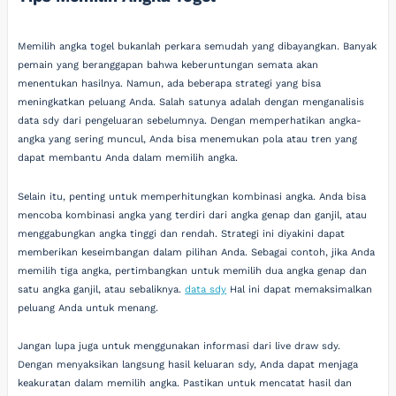
Memilih angka togel bukanlah perkara semudah yang dibayangkan. Banyak
pemain yang beranggapan bahwa keberuntungan semata akan
menentukan hasilnya. Namun, ada beberapa strategi yang bisa
meningkatkan peluang Anda. Salah satunya adalah dengan menganalisis
data sdy dari pengeluaran sebelumnya. Dengan memperhatikan angka-
angka yang sering muncul, Anda bisa menemukan pola atau tren yang
dapat membantu Anda dalam memilih angka.
Selain itu, penting untuk memperhitungkan kombinasi angka. Anda bisa
mencoba kombinasi angka yang terdiri dari angka genap dan ganjil, atau
menggabungkan angka tinggi dan rendah. Strategi ini diyakini dapat
memberikan keseimbangan dalam pilihan Anda. Sebagai contoh, jika Anda
memilih tiga angka, pertimbangkan untuk memilih dua angka genap dan
satu angka ganjil, atau sebaliknya.
data sdy
Hal ini dapat memaksimalkan
peluang Anda untuk menang.
Jangan lupa juga untuk menggunakan informasi dari live draw sdy.
Dengan menyaksikan langsung hasil keluaran sdy, Anda dapat menjaga
keakuratan dalam memilih angka. Pastikan untuk mencatat hasil dan