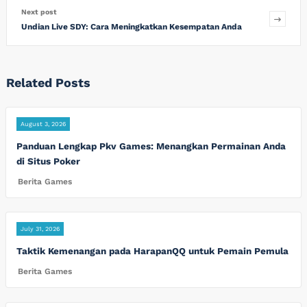
Next post
Undian Live SDY: Cara Meningkatkan Kesempatan Anda
Related Posts
August 3, 2026
Panduan Lengkap Pkv Games: Menangkan Permainan Anda
di Situs Poker
Berita Games
July 31, 2026
Taktik Kemenangan pada HarapanQQ untuk Pemain Pemula
Berita Games