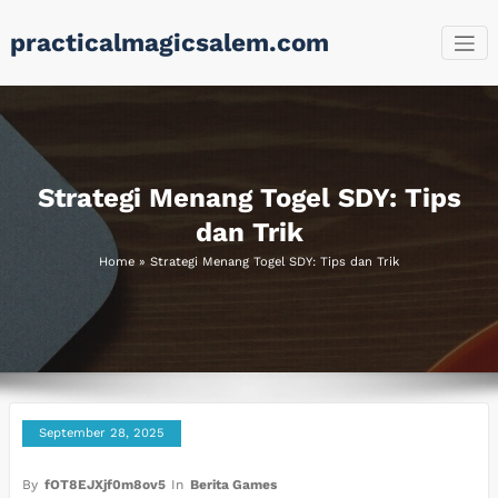
Skip
practicalmagicsalem.com
to
content
Strategi Menang Togel SDY: Tips
dan Trik
Home
»
Strategi Menang Togel SDY: Tips dan Trik
September 28, 2025
By
fOT8EJXjf0m8ov5
In
Berita Games