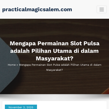
Skip
practicalmagicsalem.com
to
content
Mengapa Permainan Slot Pulsa
adalah Pilihan Utama di dalam
Masyarakat?
Home
»
Mengapa Permainan Slot Pulsa adalah Pilihan Utama di dalam
Masyarakat?
November 3, 2025