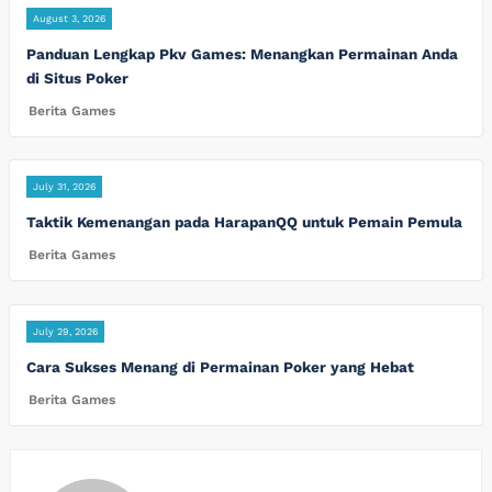
August 3, 2026
Panduan Lengkap Pkv Games: Menangkan Permainan Anda
di Situs Poker
Berita Games
July 31, 2026
Taktik Kemenangan pada HarapanQQ untuk Pemain Pemula
Berita Games
July 29, 2026
Cara Sukses Menang di Permainan Poker yang Hebat
Berita Games