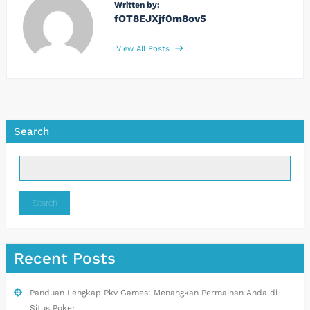
Written by:
fOT8EJXjf0m8ov5
View All Posts
Search
Search
Recent Posts
Panduan Lengkap Pkv Games: Menangkan Permainan Anda di
Situs Poker