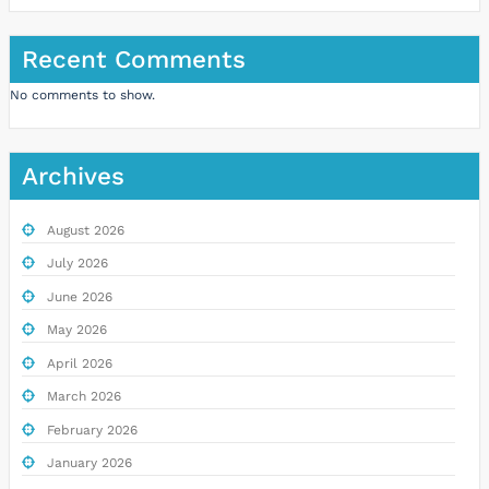
Recent Comments
No comments to show.
Archives
August 2026
July 2026
June 2026
May 2026
April 2026
March 2026
February 2026
January 2026