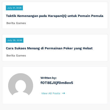
July 31, 2026
Taktik Kemenangan pada HarapanQQ untuk Pemain Pemula
Berita Games
July 29, 2026
Cara Sukses Menang di Permainan Poker yang Hebat
Berita Games
Written by:
fOT8EJXjf0m8ov5
View All Posts