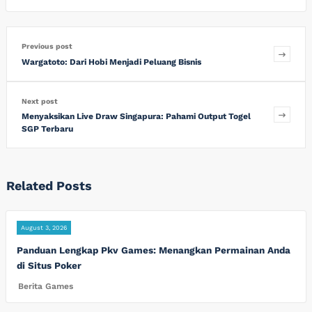
Previous post
Wargatoto: Dari Hobi Menjadi Peluang Bisnis
Next post
Menyaksikan Live Draw Singapura: Pahami Output Togel
SGP Terbaru
Related Posts
August 3, 2026
Panduan Lengkap Pkv Games: Menangkan Permainan Anda
di Situs Poker
Berita Games