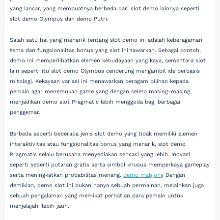
yang lancar, yang membuatnya berbeda dari slot demo lainnya seperti
slot demo Olympus dan demo Putri.
Salah satu hal yang menarik tentang slot demo ini adalah keberagaman
tema dan fungsionalitas bonus yang slot ini tawarkan. Sebagai contoh,
demo ini memperlihatkan elemen kebudayaan yang kaya, sementara slot
lain seperti itu slot demo Olympus cenderung mengambil ide berbasis
mitologi. Kekayaan variasi ini menawarkan beragam pilihan kepada
pemain agar menemukan game yang dengan selera masing-masing,
menjadikan demo slot Pragmatic lebih menggoda bagi berbagai
penggemar.
Berbeda seperti beberapa jenis slot demo yang tidak memiliki elemen
interaktivitas atau fungsionalitas bonus yang menarik, slot demo
Pragmatic selalu berusaha menyediakan sensasi yang lebih. Inovasi
seperti seperti putaran gratis serta simbol khusus memperkaya gameplay
serta meningkatkan probabilitas menang.
demo mahjong
Dengan
demikian, demo slot ini bukan hanya sebuah permainan, melainkan juga
sebuah pengalaman yang memikat perhatian para pemain untuk
menjelajahi lebih jauh.