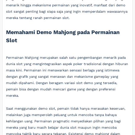
menarik hingga mekanisme permainan yang inovatif, manfaat dari demo
slot sangat penting bagi siapa saja yang ingin memperdalam wawasannya
mereka tentang ranah permainan slot.
Memahami Demo Mahjong pada Permainan
Slot
Permainan Mahjong merupakan salah satu pengembangan menarik pada
dunia slot yang mengintegrasikan aspek poker tradisional dengan hiburan
masa kini. Permainan ini menawarkan sensasi berlaga yang istimewa
dengan grafik yang sangat menawan dan mekanisme gameplay yang
mudah dipahami. Dengan beragam variasi slot demo yang tersedia,
pemain bisa dengan mudah mencari game yang dengan preferensi
mereka.
Saat menggunakan demo slot, pemain tidak hanya merasakan keseruan,
melainkan juga memperoleh peluang untuk mencoba tanpa bahaya
kehilangan uang. Permainan pragmatic menyediakan pilihan yang bagi
mereka yang baru masih belajar dunia slot maupun ingin mencoba
mencoba taktik baru secara tekanan. Existensi demo mahjong dalam