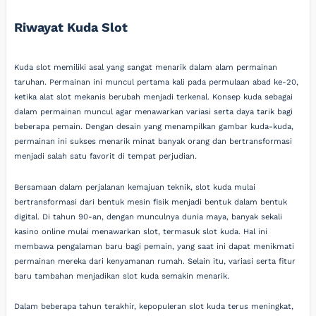
Riwayat Kuda Slot
Kuda slot memiliki asal yang sangat menarik dalam alam permainan
taruhan. Permainan ini muncul pertama kali pada permulaan abad ke-20,
ketika alat slot mekanis berubah menjadi terkenal. Konsep kuda sebagai
dalam permainan muncul agar menawarkan variasi serta daya tarik bagi
beberapa pemain. Dengan desain yang menampilkan gambar kuda-kuda,
permainan ini sukses menarik minat banyak orang dan bertransformasi
menjadi salah satu favorit di tempat perjudian.
Bersamaan dalam perjalanan kemajuan teknik, slot kuda mulai
bertransformasi dari bentuk mesin fisik menjadi bentuk dalam bentuk
digital. Di tahun 90-an, dengan munculnya dunia maya, banyak sekali
kasino online mulai menawarkan slot, termasuk slot kuda. Hal ini
membawa pengalaman baru bagi pemain, yang saat ini dapat menikmati
permainan mereka dari kenyamanan rumah. Selain itu, variasi serta fitur
baru tambahan menjadikan slot kuda semakin menarik.
Dalam beberapa tahun terakhir, kepopuleran slot kuda terus meningkat,