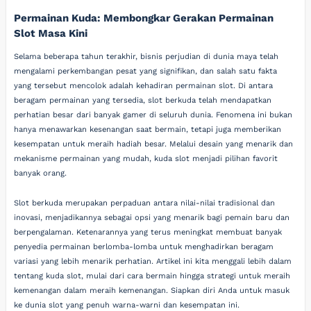
Permainan Kuda: Membongkar Gerakan Permainan
Slot Masa Kini
Selama beberapa tahun terakhir, bisnis perjudian di dunia maya telah
mengalami perkembangan pesat yang signifikan, dan salah satu fakta
yang tersebut mencolok adalah kehadiran permainan slot. Di antara
beragam permainan yang tersedia, slot berkuda telah mendapatkan
perhatian besar dari banyak gamer di seluruh dunia. Fenomena ini bukan
hanya menawarkan kesenangan saat bermain, tetapi juga memberikan
kesempatan untuk meraih hadiah besar. Melalui desain yang menarik dan
mekanisme permainan yang mudah, kuda slot menjadi pilihan favorit
banyak orang.
Slot berkuda merupakan perpaduan antara nilai-nilai tradisional dan
inovasi, menjadikannya sebagai opsi yang menarik bagi pemain baru dan
berpengalaman. Ketenarannya yang terus meningkat membuat banyak
penyedia permainan berlomba-lomba untuk menghadirkan beragam
variasi yang lebih menarik perhatian. Artikel ini kita menggali lebih dalam
tentang kuda slot, mulai dari cara bermain hingga strategi untuk meraih
kemenangan dalam meraih kemenangan. Siapkan diri Anda untuk masuk
ke dunia slot yang penuh warna-warni dan kesempatan ini.