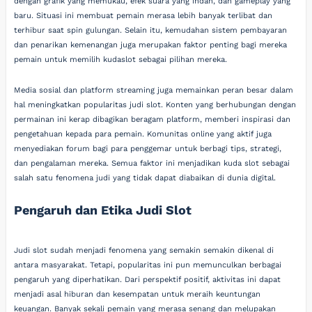
dengan grafik yang memukau, efek suara yang indah, dan gameplay yang
baru. Situasi ini membuat pemain merasa lebih banyak terlibat dan
terhibur saat spin gulungan. Selain itu, kemudahan sistem pembayaran
dan penarikan kemenangan juga merupakan faktor penting bagi mereka
pemain untuk memilih kudaslot sebagai pilihan mereka.
Media sosial dan platform streaming juga memainkan peran besar dalam
hal meningkatkan popularitas judi slot. Konten yang berhubungan dengan
permainan ini kerap dibagikan beragam platform, memberi inspirasi dan
pengetahuan kepada para pemain. Komunitas online yang aktif juga
menyediakan forum bagi para penggemar untuk berbagi tips, strategi,
dan pengalaman mereka. Semua faktor ini menjadikan kuda slot sebagai
salah satu fenomena judi yang tidak dapat diabaikan di dunia digital.
Pengaruh dan Etika Judi Slot
Judi slot sudah menjadi fenomena yang semakin semakin dikenal di
antara masyarakat. Tetapi, popularitas ini pun memunculkan berbagai
pengaruh yang diperhatikan. Dari perspektif positif, aktivitas ini dapat
menjadi asal hiburan dan kesempatan untuk meraih keuntungan
keuangan. Banyak sekali pemain yang merasa senang dan melupakan