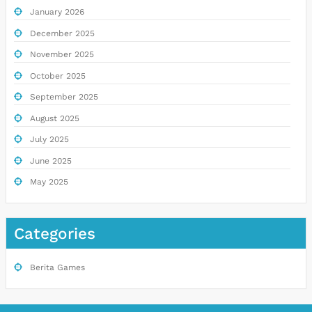
January 2026
December 2025
November 2025
October 2025
September 2025
August 2025
July 2025
June 2025
May 2025
Categories
Berita Games