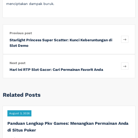
menciptakan dampak buruk.
Previous post
Starlight Princess Super Scatter: Kunci Keberuntungan di
Slot Demo
Next post
Hari Ini RTP Slot Gacor: Cari Permainan Favorit Anda
Related Posts
August 3, 2026
Panduan Lengkap Pkv Games: Menangkan Permainan Anda
di Situs Poker