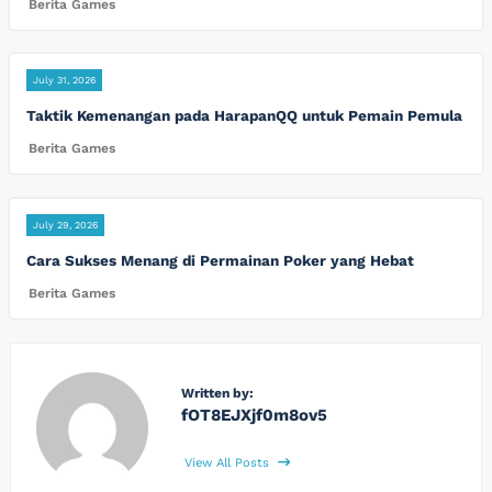
Berita Games
July 31, 2026
Taktik Kemenangan pada HarapanQQ untuk Pemain Pemula
Berita Games
July 29, 2026
Cara Sukses Menang di Permainan Poker yang Hebat
Berita Games
Written by:
fOT8EJXjf0m8ov5
View All Posts