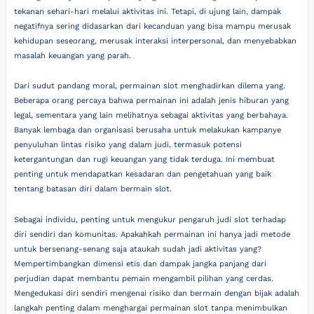
tekanan sehari-hari melalui aktivitas ini. Tetapi, di ujung lain, dampak
negatifnya sering didasarkan dari kecanduan yang bisa mampu merusak
kehidupan seseorang, merusak interaksi interpersonal, dan menyebabkan
masalah keuangan yang parah.
Dari sudut pandang moral, permainan slot menghadirkan dilema yang.
Beberapa orang percaya bahwa permainan ini adalah jenis hiburan yang
legal, sementara yang lain melihatnya sebagai aktivitas yang berbahaya.
Banyak lembaga dan organisasi berusaha untuk melakukan kampanye
penyuluhan lintas risiko yang dalam judi, termasuk potensi
ketergantungan dan rugi keuangan yang tidak terduga. Ini membuat
penting untuk mendapatkan kesadaran dan pengetahuan yang baik
tentang batasan diri dalam bermain slot.
Sebagai individu, penting untuk mengukur pengaruh judi slot terhadap
diri sendiri dan komunitas. Apakahkah permainan ini hanya jadi metode
untuk bersenang-senang saja ataukah sudah jadi aktivitas yang?
Mempertimbangkan dimensi etis dan dampak jangka panjang dari
perjudian dapat membantu pemain mengambil pilihan yang cerdas.
Mengedukasi diri sendiri mengenai risiko dan bermain dengan bijak adalah
langkah penting dalam menghargai permainan slot tanpa menimbulkan