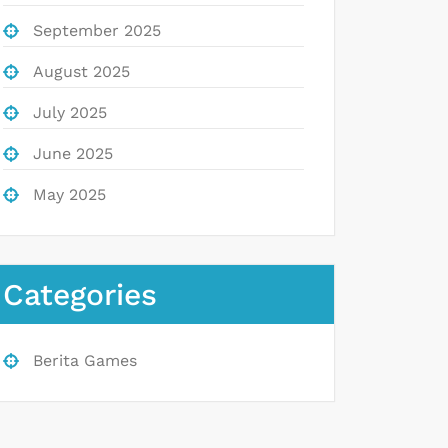
September 2025
August 2025
July 2025
June 2025
May 2025
Categories
Berita Games