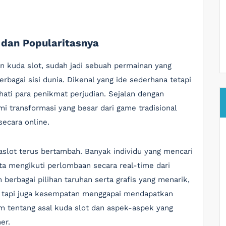
 dan Popularitasnya
an kuda slot, sudah jadi sebuah permainan yang
rbagai sisi dunia. Dikenal yang ide sederhana tetapi
hati para penikmat perjudian. Sejalan dengan
i transformasi yang besar dari game tradisional
secara online.
daslot terus bertambah. Banyak individu yang mencari
ta mengikuti perlombaan secara real-time dari
erbagai pilihan taruhan serta grafis yang menarik,
n tapi juga kesempatan menggapai mendapatkan
am tentang asal kuda slot dan aspek-aspek yang
er.