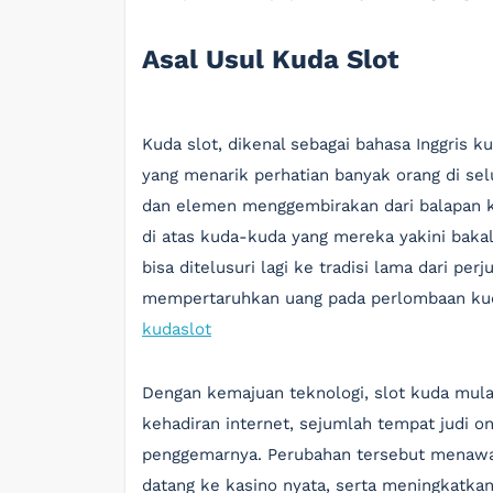
Asal Usul Kuda Slot
Kuda slot, dikenal sebagai bahasa Inggris k
yang menarik perhatian banyak orang di se
dan elemen menggembirakan dari balapan 
di atas kuda-kuda yang mereka yakini baka
bisa ditelusuri lagi ke tradisi lama dari pe
mempertaruhkan uang pada perlombaan kuda
kudaslot
Dengan kemajuan teknologi, slot kuda mula
kehadiran internet, sejumlah tempat judi o
penggemarnya. Perubahan tersebut menawa
datang ke kasino nyata, serta meningkatkan