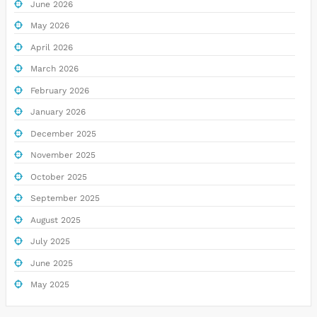
June 2026
May 2026
April 2026
March 2026
February 2026
January 2026
December 2025
November 2025
October 2025
September 2025
August 2025
July 2025
June 2025
May 2025