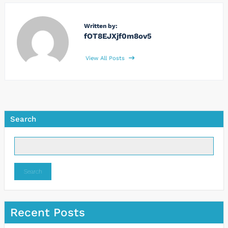
Written by:
fOT8EJXjf0m8ov5
View All Posts
Search
Search
Recent Posts