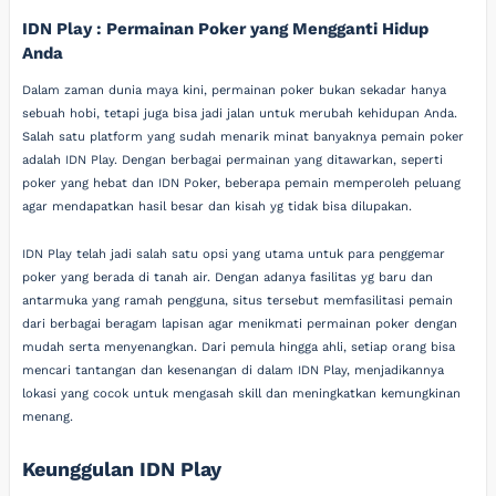
IDN Play : Permainan Poker yang Mengganti Hidup
Anda
Dalam zaman dunia maya kini, permainan poker bukan sekadar hanya
sebuah hobi, tetapi juga bisa jadi jalan untuk merubah kehidupan Anda.
Salah satu platform yang sudah menarik minat banyaknya pemain poker
adalah IDN Play. Dengan berbagai permainan yang ditawarkan, seperti
poker yang hebat dan IDN Poker, beberapa pemain memperoleh peluang
agar mendapatkan hasil besar dan kisah yg tidak bisa dilupakan.
IDN Play telah jadi salah satu opsi yang utama untuk para penggemar
poker yang berada di tanah air. Dengan adanya fasilitas yg baru dan
antarmuka yang ramah pengguna, situs tersebut memfasilitasi pemain
dari berbagai beragam lapisan agar menikmati permainan poker dengan
mudah serta menyenangkan. Dari pemula hingga ahli, setiap orang bisa
mencari tantangan dan kesenangan di dalam IDN Play, menjadikannya
lokasi yang cocok untuk mengasah skill dan meningkatkan kemungkinan
menang.
Keunggulan IDN Play