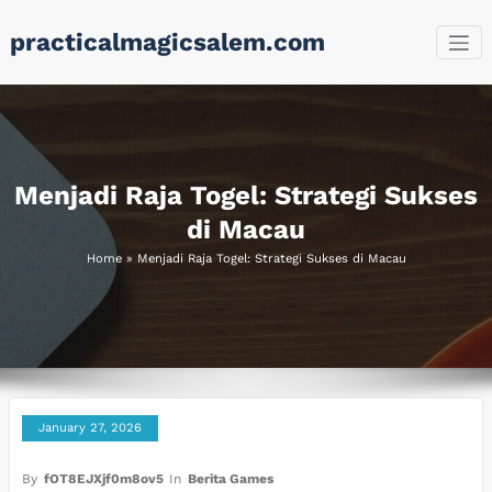
Skip
practicalmagicsalem.com
to
content
Menjadi Raja Togel: Strategi Sukses
di Macau
Home
»
Menjadi Raja Togel: Strategi Sukses di Macau
January 27, 2026
By
fOT8EJXjf0m8ov5
In
Berita Games