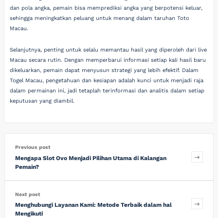
dan pola angka, pemain bisa memprediksi angka yang berpotensi keluar,
sehingga meningkatkan peluang untuk menang dalam taruhan Toto
Macau.
Selanjutnya, penting untuk selalu memantau hasil yang diperoleh dari live
Macau secara rutin. Dengan memperbarui informasi setiap kali hasil baru
dikeluarkan, pemain dapat menyusun strategi yang lebih efektif. Dalam
Togel Macau, pengetahuan dan kesiapan adalah kunci untuk menjadi raja
dalam permainan ini, jadi tetaplah terinformasi dan analitis dalam setiap
keputusan yang diambil.
Previous post
Mengapa Slot Ovo Menjadi Pilihan Utama di Kalangan
Pemain?
Next post
Menghubungi Layanan Kami: Metode Terbaik dalam hal
Mengikuti