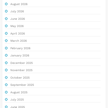
August 2026
July 2026
June 2026
May 2026
April 2026
March 2026
February 2026
January 2026
December 2025
November 2025
October 2025
September 2025
August 2025
July 2025
June 2025