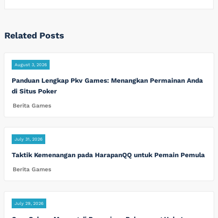
Related Posts
August 3, 2026
Panduan Lengkap Pkv Games: Menangkan Permainan Anda
di Situs Poker
Berita Games
July 31, 2026
Taktik Kemenangan pada HarapanQQ untuk Pemain Pemula
Berita Games
July 29, 2026