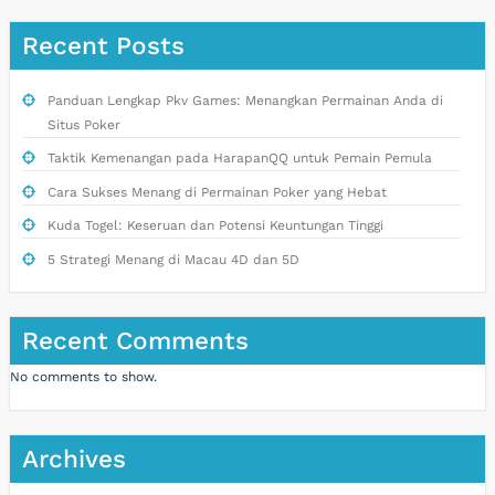
Recent Posts
Panduan Lengkap Pkv Games: Menangkan Permainan Anda di
Situs Poker
Taktik Kemenangan pada HarapanQQ untuk Pemain Pemula
Cara Sukses Menang di Permainan Poker yang Hebat
Kuda Togel: Keseruan dan Potensi Keuntungan Tinggi
5 Strategi Menang di Macau 4D dan 5D
Recent Comments
No comments to show.
Archives