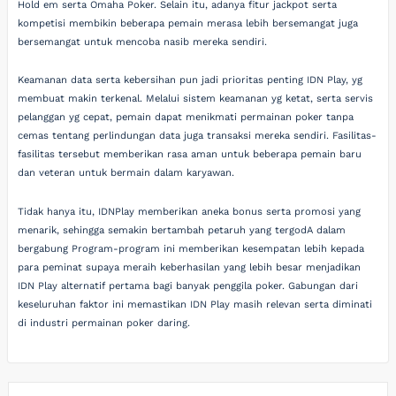
Hold em serta Omaha Poker. Selain itu, adanya fitur jackpot serta
kompetisi membikin beberapa pemain merasa lebih bersemangat juga
bersemangat untuk mencoba nasib mereka sendiri.
Keamanan data serta kebersihan pun jadi prioritas penting IDN Play, yg
membuat makin terkenal. Melalui sistem keamanan yg ketat, serta servis
pelanggan yg cepat, pemain dapat menikmati permainan poker tanpa
cemas tentang perlindungan data juga transaksi mereka sendiri. Fasilitas-
fasilitas tersebut memberikan rasa aman untuk beberapa pemain baru
dan veteran untuk bermain dalam karyawan.
Tidak hanya itu, IDNPlay memberikan aneka bonus serta promosi yang
menarik, sehingga semakin bertambah petaruh yang tergodA dalam
bergabung Program-program ini memberikan kesempatan lebih kepada
para peminat supaya meraih keberhasilan yang lebih besar menjadikan
IDN Play alternatif pertama bagi banyak penggila poker. Gabungan dari
keseluruhan faktor ini memastikan IDN Play masih relevan serta diminati
di industri permainan poker daring.