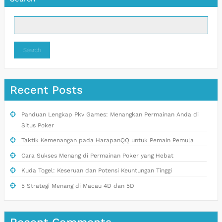
Search
Recent Posts
Panduan Lengkap Pkv Games: Menangkan Permainan Anda di
Situs Poker
Taktik Kemenangan pada HarapanQQ untuk Pemain Pemula
Cara Sukses Menang di Permainan Poker yang Hebat
Kuda Togel: Keseruan dan Potensi Keuntungan Tinggi
5 Strategi Menang di Macau 4D dan 5D