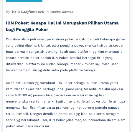
By
fOT8EJXjf0m8ov5
In
Berita Games
IDN Poker: Kenapa Hal Ini Merupakan Pilihan Utama
bagi Penggila Poker
Di dalam alam judi siber, permainan poker sudah menjadi beberapa game
yang paling digemari. Untuk para penggila poker, mencari situs yg sesuai
buat bermain sangatlah penting. Salah satu platform yg kian mencuat di
antara pemain poker adalah IDN Poker. Melalui berbagai fitur yang
ditawarkan, platform ini sudah mampu menarik minat sejumlah user,
bahkan pemain lain yg dulu setia pada platform lainnya.
Salah satu alasan yg membuat IDN Poker sebagai pilihan utama yaitu
kemudahan akses dan berbagai opsi game yang tersedia. Melalui aplikasi
seperti IDNPLAY, pemain bisa merasakan sensasi main yg lebih
menyenangkan serta menarik. Begitu menarik, ferari poker dan ferari juga
menghadirkan fitur-fitur serta promosi yg mendorong pemain supaya
terus kembali. Dengan demikian nama baik yg kian baik serta beragam
servis yg bersahabat user, IDN Poker jelas menjadi primadona dalam alam
poker siber pada waktu ini.