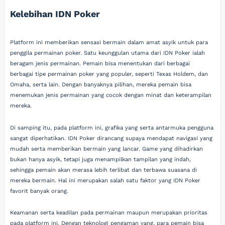
Kelebihan IDN Poker
Platform ini memberikan sensasi bermain dalam amat asyik untuk para
penggila permainan poker. Satu keunggulan utama dari IDN Poker ialah
beragam jenis permainan. Pemain bisa menentukan dari berbagai
berbagai tipe permainan poker yang populer, seperti Texas Holdem, dan
Omaha, serta lain. Dengan banyaknya pilihan, mereka pemain bisa
menemukan jenis permainan yang cocok dengan minat dan keterampilan
mereka.
Di samping itu, pada platform ini, grafika yang serta antarmuka pengguna
sangat diperhatikan. IDN Poker dirancang supaya mendapat navigasi yang
mudah serta memberikan bermain yang lancar. Game yang dihadirkan
bukan hanya asyik, tetapi juga menampilkan tampilan yang indah,
sehingga pemain akan merasa lebih terlibat dan terbawa suasana di
mereka bermain. Hal ini merupakan salah satu faktor yang IDN Poker
favorit banyak orang.
Keamanan serta keadilan pada permainan maupun merupakan prioritas
pada platform ini. Dengan teknologi pengaman yang, para pemain bisa