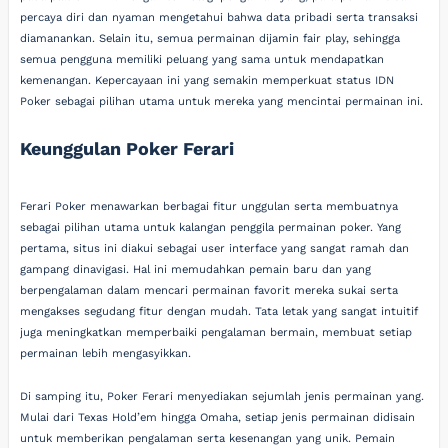
percaya diri dan nyaman mengetahui bahwa data pribadi serta transaksi
diamanankan. Selain itu, semua permainan dijamin fair play, sehingga
semua pengguna memiliki peluang yang sama untuk mendapatkan
kemenangan. Kepercayaan ini yang semakin memperkuat status IDN
Poker sebagai pilihan utama untuk mereka yang mencintai permainan ini.
Keunggulan Poker Ferari
Ferari Poker menawarkan berbagai fitur unggulan serta membuatnya
sebagai pilihan utama untuk kalangan penggila permainan poker. Yang
pertama, situs ini diakui sebagai user interface yang sangat ramah dan
gampang dinavigasi. Hal ini memudahkan pemain baru dan yang
berpengalaman dalam mencari permainan favorit mereka sukai serta
mengakses segudang fitur dengan mudah. Tata letak yang sangat intuitif
juga meningkatkan memperbaiki pengalaman bermain, membuat setiap
permainan lebih mengasyikkan.
Di samping itu, Poker Ferari menyediakan sejumlah jenis permainan yang.
Mulai dari Texas Hold’em hingga Omaha, setiap jenis permainan didisain
untuk memberikan pengalaman serta kesenangan yang unik. Pemain