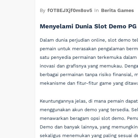
By
fOT8EJXjf0m8ov5
In
Berita Games
Menyelami Dunia Slot Demo PG
Dalam dunia perjudian online, slot demo tel
pemain untuk merasakan pengalaman berm
satu penyedia permainan terkemuka dalam in
inovasi dan grafisnya yang memukau. Deng
berbagai permainan tanpa risiko finansia
mekanisme dan fitur-fitur game yang ditaw
Keuntungannya jelas, di mana pemain dapa
menggunakan akun demo yang tersedia. Sela
menawarkan beragam opsi slot demo. Pemai
Demo dan banyak lainnya, yang memungkin
sekaligus menemukan yang paling sesuai d