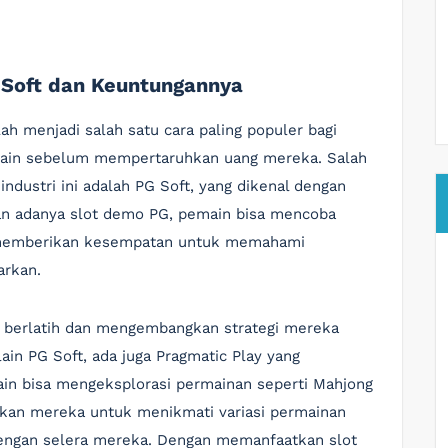
 Soft dan Keuntungannya
ah menjadi salah satu cara paling populer bagi
ain sebelum mempertaruhkan uang mereka. Salah
dustri ini adalah PG Soft, yang dikenal dengan
an adanya slot demo PG, pemain bisa mencoba
l, memberikan kesempatan untuk memahami
arkan.
t berlatih dan mengembangkan strategi mereka
in PG Soft, ada juga Pragmatic Play yang
n bisa mengeksplorasi permainan seperti Mahjong
kan mereka untuk menikmati variasi permainan
engan selera mereka. Dengan memanfaatkan slot