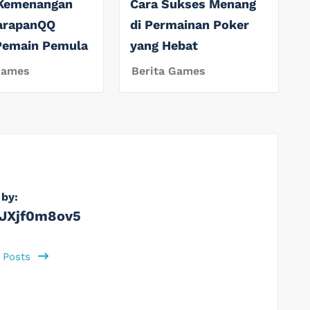
 Kemenangan
Cara Sukses Menang
arapanQQ
di Permainan Poker
Pemain Pemula
yang Hebat
Games
Berita Games
 by:
JXjf0m8ov5
l Posts