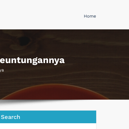
Home
Keuntungannya
ya
Search