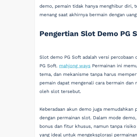
demo, pemain tidak hanya menghibur diri, 
menang saat akhirnya bermain dengan uang
Pengertian Slot Demo PG S
Slot demo PG Soft adalah versi percobaan 
PG Soft.
mahjong ways
Permainan ini memun
tema, dan mekanisme tanpa harus mempert
pemain dapat mengenali cara bermain dan
oleh slot tersebut.
Keberadaan akun demo juga memudahkan pem
dengan permainan slot. Dalam mode demo, 
bonus dan fitur khusus, namun tanpa risiko 
yang ideal untuk mengeksplorasi permaina