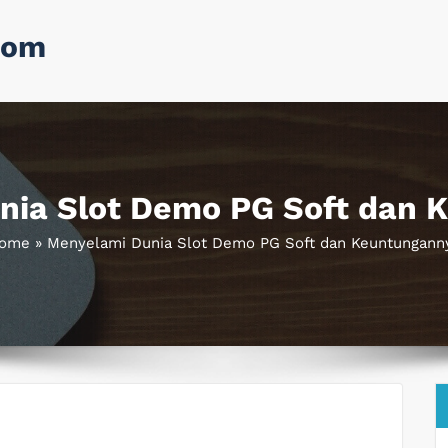
com
nia Slot Demo PG Soft dan 
ome
»
Menyelami Dunia Slot Demo PG Soft dan Keuntungann