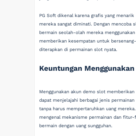
PG Soft dikenal karena grafis yang menarik
mereka sangat diminati. Dengan mencoba 
bermain seolah-olah mereka menggunakan ua
memberikan kesempatan untuk bersenang-se
diterapkan di permainan slot nyata.
Keuntungan Menggunakan 
Menggunakan akun demo slot memberikan pe
dapat menjelajahi berbagai jenis permainan
tanpa harus mempertaruhkan uang mereka. 
mengenal mekanisme permainan dan fitur-
bermain dengan uang sungguhan.