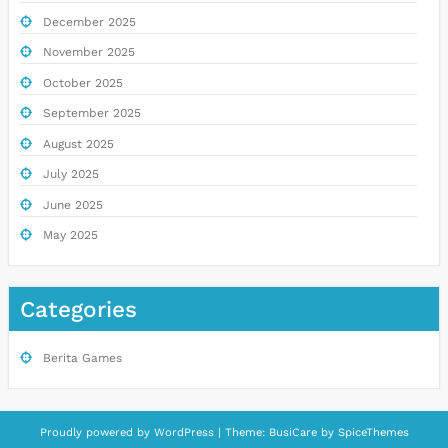
December 2025
November 2025
October 2025
September 2025
August 2025
July 2025
June 2025
May 2025
Categories
Berita Games
Proudly powered by
WordPress
| Theme:
BusiCare
by
SpiceThemes