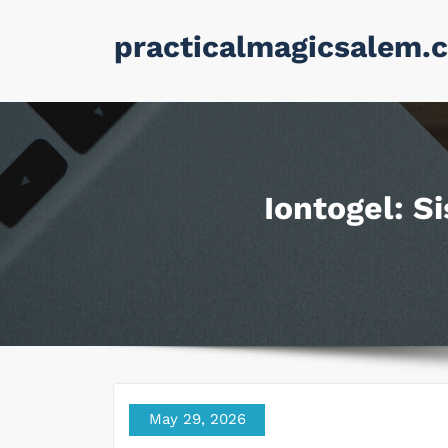
Skip
practicalmagicsalem.
to
content
Iontogel: 
May 29, 2026