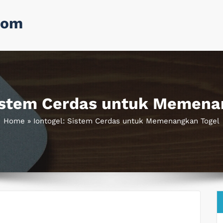
com
Sistem Cerdas untuk Memena
Home
»
Iontogel: Sistem Cerdas untuk Memenangkan Togel