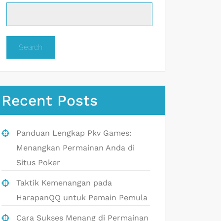
Search
Recent Posts
Panduan Lengkap Pkv Games:
Menangkan Permainan Anda di
Situs Poker
Taktik Kemenangan pada
HarapanQQ untuk Pemain Pemula
Cara Sukses Menang di Permainan