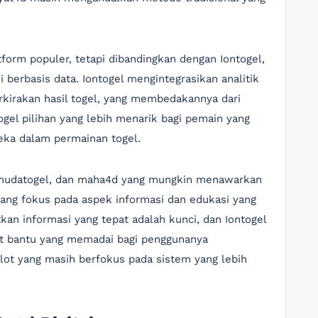
form populer, tetapi dibandingkan dengan Iontogel,
berbasis data. Iontogel mengintegrasikan analitik
rkirakan hasil togel, yang membedakannya dari
ogel pilihan yang lebih menarik bagi pemain yang
eka dalam permainan togel.
 pemudatogel, dan maha4d yang mungkin menawarkan
ang fokus pada aspek informasi dan edukasi yang
atkan informasi yang tepat adalah kunci, dan Iontogel
t bantu yang memadai bagi penggunanya
ot yang masih berfokus pada sistem yang lebih