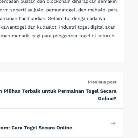
ecerdasan buatan dan blockchain diharapkan semakin
orm seperti salju4d, pemudatogel, dan maha4d, para
manan hasil undian. Selain itu, dengan adanya
kawantogel dan kudaslot, industri togel digital akan
an menarik bagi para penggemar togel di seluruh
Previous post
Pilihan Terbaik untuk Permainan Togel Secara
Online?
om: Cara Togel Secara Online