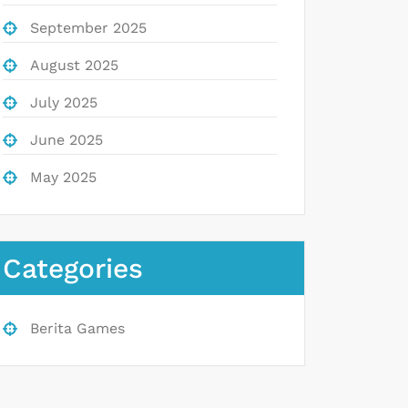
September 2025
August 2025
July 2025
June 2025
May 2025
Categories
Berita Games