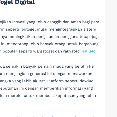
gel Digital
njikan inovasi yang lebih canggih dan aman bagi para
rm seperti Iontogel mulai mengintegrasikan sistem
ak hanya meningkatkan pengalaman pengguna tetapi juga
 ini mendorong lebih banyak orang untuk bergabung
rm populer seperti wargatogel dan rakyat4d.
salju4d
hwa semakin banyak pemain muda yang beralih ke
dalam menjangkau generasi ini dengan menawarkan
si angka yang lebih akurat. Platform seperti dewi4d
kebutuhan ini dengan memberikan informasi yang
inkan mereka untuk membuat keputusan yang lebih