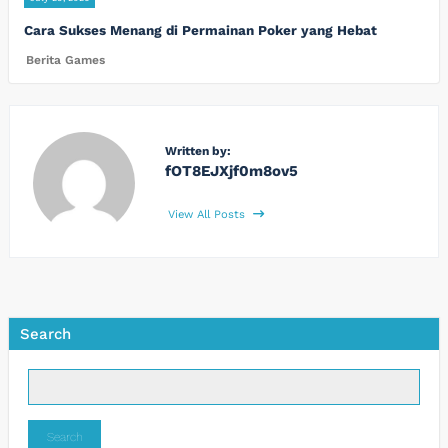
Cara Sukses Menang di Permainan Poker yang Hebat
Berita Games
Written by:
fOT8EJXjf0m8ov5
View All Posts
Search
Search