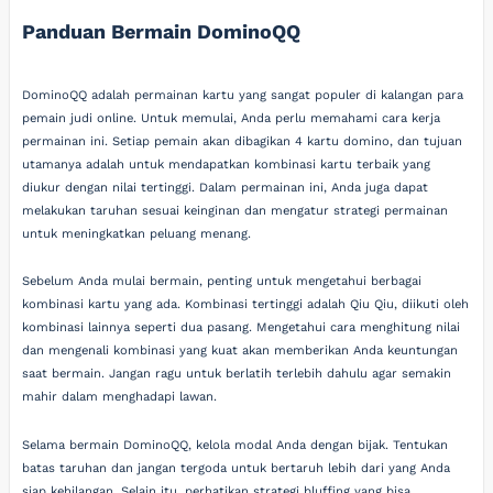
Panduan Bermain DominoQQ
DominoQQ adalah permainan kartu yang sangat populer di kalangan para
pemain judi online. Untuk memulai, Anda perlu memahami cara kerja
permainan ini. Setiap pemain akan dibagikan 4 kartu domino, dan tujuan
utamanya adalah untuk mendapatkan kombinasi kartu terbaik yang
diukur dengan nilai tertinggi. Dalam permainan ini, Anda juga dapat
melakukan taruhan sesuai keinginan dan mengatur strategi permainan
untuk meningkatkan peluang menang.
Sebelum Anda mulai bermain, penting untuk mengetahui berbagai
kombinasi kartu yang ada. Kombinasi tertinggi adalah Qiu Qiu, diikuti oleh
kombinasi lainnya seperti dua pasang. Mengetahui cara menghitung nilai
dan mengenali kombinasi yang kuat akan memberikan Anda keuntungan
saat bermain. Jangan ragu untuk berlatih terlebih dahulu agar semakin
mahir dalam menghadapi lawan.
Selama bermain DominoQQ, kelola modal Anda dengan bijak. Tentukan
batas taruhan dan jangan tergoda untuk bertaruh lebih dari yang Anda
siap kehilangan. Selain itu, perhatikan strategi bluffing yang bisa