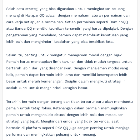
Salah satu strategi yang bisa digunakan untuk meningkatkan peluang
menang di HarapanQQ adalah dengan memahami aturan permainan dan
cara kerja setiap jenis permainan. Setiap permainan seperti DominoQQ
atau BandarQQ memiliki keunikan tersendiri yang harus dipelajari. Dengan
pengetahuan yang mendalam, pemain dapat membuat keputusan yang
lebih baik dan menghindari kesalahan yang bisa berakibat fatal.
Selain itu, penting untuk mengatur manajemen modal dengan bijak.
Pemain harus menetapkan limit taruhan dan tidak mudah tergoda untuk
bertaruh lebih dari yang direncanakan. Dengan manajemen modal yang
baik, pemain dapat bermain lebih lama dan memiliki kesempatan lebih
besar untuk meraih kemenangan. Disiplin dalam mengikuti strategi ini
adalah kunci untuk menghindari kerugian besar.
Terakhir, bermain dengan tenang dan tidak terburu-buru akan membantu
pemain untuk tetap fokus. Ketenangan dalam bermain memungkinkan
pemain untuk menganalisis situasi dengan lebih baik dan melakukan
strategi yang tepat. Menghindari emosi yang tidak terkendali saat
bermain di platform seperti PKV QQ juga sangat penting untuk menjaga
performa dan meningkatkan peluang untuk menang.