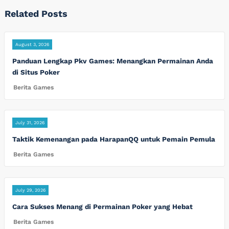
Related Posts
August 3, 2026
Panduan Lengkap Pkv Games: Menangkan Permainan Anda
di Situs Poker
Berita Games
July 31, 2026
Taktik Kemenangan pada HarapanQQ untuk Pemain Pemula
Berita Games
July 29, 2026
Cara Sukses Menang di Permainan Poker yang Hebat
Berita Games