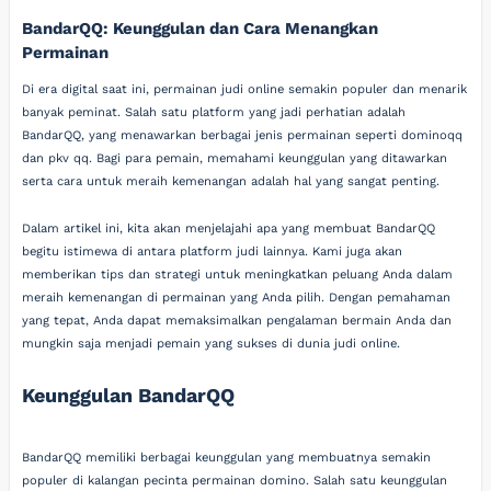
BandarQQ: Keunggulan dan Cara Menangkan
Permainan
Di era digital saat ini, permainan judi online semakin populer dan menarik
banyak peminat. Salah satu platform yang jadi perhatian adalah
BandarQQ, yang menawarkan berbagai jenis permainan seperti dominoqq
dan pkv qq. Bagi para pemain, memahami keunggulan yang ditawarkan
serta cara untuk meraih kemenangan adalah hal yang sangat penting.
Dalam artikel ini, kita akan menjelajahi apa yang membuat BandarQQ
begitu istimewa di antara platform judi lainnya. Kami juga akan
memberikan tips dan strategi untuk meningkatkan peluang Anda dalam
meraih kemenangan di permainan yang Anda pilih. Dengan pemahaman
yang tepat, Anda dapat memaksimalkan pengalaman bermain Anda dan
mungkin saja menjadi pemain yang sukses di dunia judi online.
Keunggulan BandarQQ
BandarQQ memiliki berbagai keunggulan yang membuatnya semakin
populer di kalangan pecinta permainan domino. Salah satu keunggulan