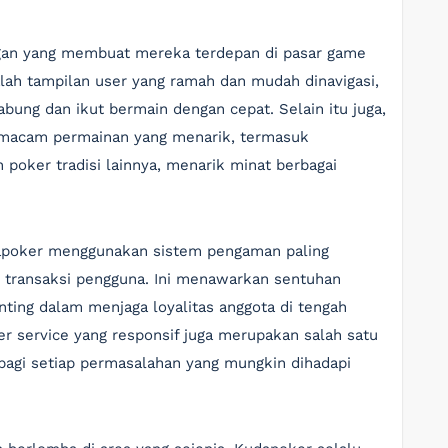
an yang membuat mereka terdepan di pasar game
lah tampilan user yang ramah dan mudah dinavigasi,
ung dan ikut bermain dengan cepat. Selain itu juga,
macam permainan yang menarik, termasuk
poker tradisi lainnya, menarik minat berbagai
apoker menggunakan sistem pengaman paling
 transaksi pengguna. Ini menawarkan sentuhan
ting dalam menjaga loyalitas anggota di tengah
r service yang responsif juga merupakan salah satu
t bagi setiap permasalahan yang mungkin dihadapi