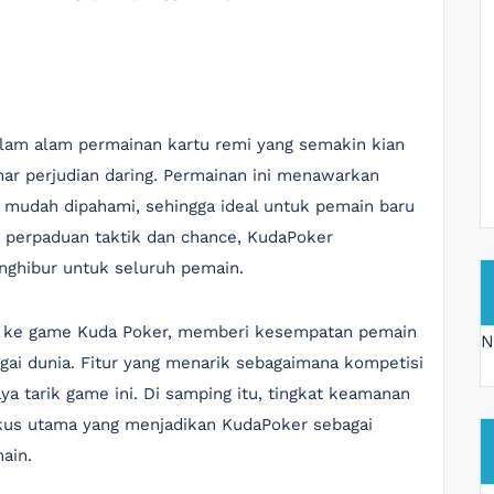
lam alam permainan kartu remi yang semakin kian
mar perjudian daring. Permainan ini menawarkan
ah mudah dipahami, sehingga ideal untuk pemain baru
i perpaduan taktik dan chance, KudaPoker
ghibur untuk seluruh pemain.
 ke game Kuda Poker, memberi kesempatan pemain
N
gai dunia. Fitur yang menarik sebagaimana kompetisi
tarik game ini. Di samping itu, tingkat keamanan
okus utama yang menjadikan KudaPoker sebagai
ain.