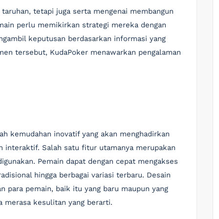
taruhan, tetapi juga serta mengenai membangun
main perlu memikirkan strategi mereka dengan
engambil keputusan berdasarkan informasi yang
lemen tersebut, KudaPoker menawarkan pengalaman
ah kemudahan inovatif yang akan menghadirkan
 interaktif. Salah satu fitur utamanya merupakan
digunakan. Pemain dapat dengan cepat mengakses
disional hingga berbagai variasi terbaru. Desain
 para pemain, baik itu yang baru maupun yang
 merasa kesulitan yang berarti.