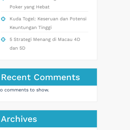
Poker yang Hebat
Kuda Togel: Keseruan dan Potensi
Keuntungan Tinggi
5 Strategi Menang di Macau 4D
dan 5D
Recent Comments
o comments to show.
Archives