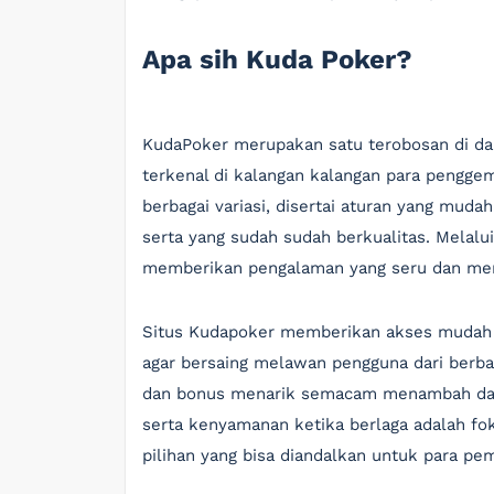
Apa sih Kuda Poker?
KudaPoker merupakan satu terobosan di da
terkenal di kalangan kalangan para pengge
berbagai variasi, disertai aturan yang mud
serta yang sudah sudah berkualitas. Melalu
memberikan pengalaman yang seru dan men
Situs Kudapoker memberikan akses mudah
agar bersaing melawan pengguna dari berba
dan bonus menarik semacam menambah daya 
serta kenyamanan ketika berlaga adalah f
pilihan yang bisa diandalkan untuk para pem