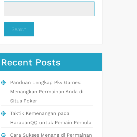
Search
Recent Posts
Panduan Lengkap Pkv Games:
Menangkan Permainan Anda di
Situs Poker
Taktik Kemenangan pada
HarapanQQ untuk Pemain Pemula
Cara Sukses Menang di Permainan