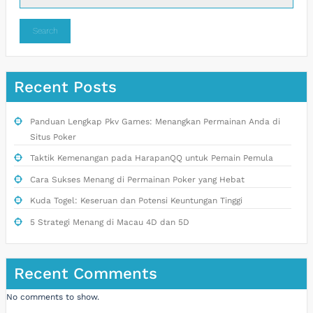
Search
Recent Posts
Panduan Lengkap Pkv Games: Menangkan Permainan Anda di
Situs Poker
Taktik Kemenangan pada HarapanQQ untuk Pemain Pemula
Cara Sukses Menang di Permainan Poker yang Hebat
Kuda Togel: Keseruan dan Potensi Keuntungan Tinggi
5 Strategi Menang di Macau 4D dan 5D
Recent Comments
No comments to show.