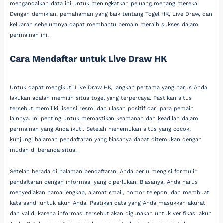
mengandalkan data ini untuk meningkatkan peluang menang mereka.
Dengan demikian, pemahaman yang baik tentang Togel HK, Live Draw, dan
keluaran sebelumnya dapat membantu pemain meraih sukses dalam
permainan ini.
Cara Mendaftar untuk Live Draw HK
Untuk dapat mengikuti Live Draw HK, langkah pertama yang harus Anda
lakukan adalah memilih situs togel yang terpercaya. Pastikan situs
tersebut memiliki lisensi resmi dan ulasan positif dari para pemain
lainnya. Ini penting untuk memastikan keamanan dan keadilan dalam
permainan yang Anda ikuti. Setelah menemukan situs yang cocok,
kunjungi halaman pendaftaran yang biasanya dapat ditemukan dengan
mudah di beranda situs.
Setelah berada di halaman pendaftaran, Anda perlu mengisi formulir
pendaftaran dengan informasi yang diperlukan. Biasanya, Anda harus
menyediakan nama lengkap, alamat email, nomor telepon, dan membuat
kata sandi untuk akun Anda. Pastikan data yang Anda masukkan akurat
dan valid, karena informasi tersebut akan digunakan untuk verifikasi akun