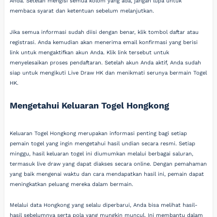
Anda. Setelah mengisi semua kolom yang ada, jangan lupa untuk
membaca syarat dan ketentuan sebelum melanjutkan.
Jika semua informasi sudah diisi dengan benar, klik tombol daftar atau
registrasi. Anda kemudian akan menerima email konfirmasi yang berisi
link untuk mengaktifkan akun Anda. Klik link tersebut untuk
menyelesaikan proses pendaftaran. Setelah akun Anda aktif, Anda sudah
siap untuk mengikuti Live Draw HK dan menikmati serunya bermain Togel
HK.
Mengetahui Keluaran Togel Hongkong
Keluaran Togel Hongkong merupakan informasi penting bagi setiap
pemain togel yang ingin mengetahui hasil undian secara resmi. Setiap
minggu, hasil keluaran togel ini diumumkan melalui berbagai saluran,
termasuk live draw yang dapat diakses secara online. Dengan pemahaman
yang baik mengenai waktu dan cara mendapatkan hasil ini, pemain dapat
meningkatkan peluang mereka dalam bermain.
Melalui data Hongkong yang selalu diperbarui, Anda bisa melihat hasil-
hasil sebelumnya serta pola yang mungkin muncul. Ini membantu dalam