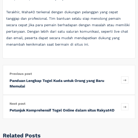
Terakhir, Maha4D terkenal dengan dukungan pelanggan yang cepat
tanggap dan profesional. Tim bantuan selalu siap menolong pemain
secara cepat jika para pemain berhadapan dengan masalah atau memiliki
pertanyaan. Dengan lebih dari satu saluran komunikasi, seperti live chat
dan email, peserta dapat secara mudah mendapatkan dukung yang
menambah kenikmatan saat bermain di situs ini.
Previous post
Panduan Lengkap Togel Kuda untuk Orang yang Baru
Memulai
Next post
Petunjuk Komprehensif Togel Online dalam situs Rakyat4D
Related Posts