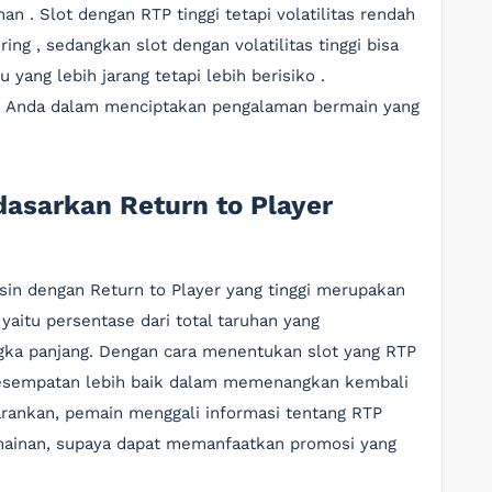
an . Slot dengan RTP tinggi tetapi volatilitas rendah
 , sedangkan slot dengan volatilitas tinggi bisa
ng lebih jarang tetapi lebih berisiko .
u Anda dalam menciptakan pengalaman bermain yang
dasarkan Return to Player
sin dengan Return to Player yang tinggi merupakan
 yaitu persentase dari total taruhan yang
gka panjang. Dengan cara menentukan slot yang RTP
 kesempatan lebih baik dalam memenangkan kembali
arankan, pemain menggali informasi tentang RTP
ainan, supaya dapat memanfaatkan promosi yang