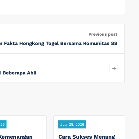
Previous post
n Fakta Hongkong Togel Bersama Komunitas 88
i Beberapa Ahli
026
July 29, 2026
 Kemenangan
Cara Sukses Menang