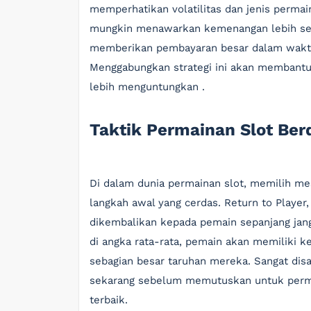
memperhatikan volatilitas dan jenis permain
mungkin menawarkan kemenangan lebih sering
memberikan pembayaran besar dalam waktu ya
Menggabungkan strategi ini akan membant
lebih menguntungkan .
Taktik Permainan Slot Ber
Di dalam dunia permainan slot, memilih me
langkah awal yang cerdas. Return to Player,
dikembalikan kepada pemain sepanjang jan
di angka rata-rata, pemain akan memiliki
sebagian besar taruhan mereka. Sangat dis
sekarang sebelum memutuskan untuk perm
terbaik.