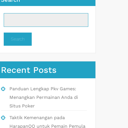
Search
Recent Posts
Panduan Lengkap Pkv Games:
Menangkan Permainan Anda di
Situs Poker
Taktik Kemenangan pada
HarapanQQ untuk Pemain Pemula