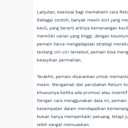
Lanjutan, esensial bagi memahami cara Ret
Sebagai contoh, banyak mesin slot yang memi
kecil, yang berarti artinya kemenangan keci
memiliki varian yang tinggi, dengan keuntun
pemain harus mengadaptasi strategi mereka
tentang ciri-ciri tersebut, pemain bisa m
keasyikan permainan.
Terakhir, pemain disarankan untuk memant
mesin. Mengamati dan perubahan Return to P
khususnya ketika ada promosi atau insent
Dengan cara menggunakan data ini, pemain
kesempatan dalam mendapatkan kemenangan.
bukan hanya memperbaiki peluang, tetapi 
lebih sangat memuaskan.