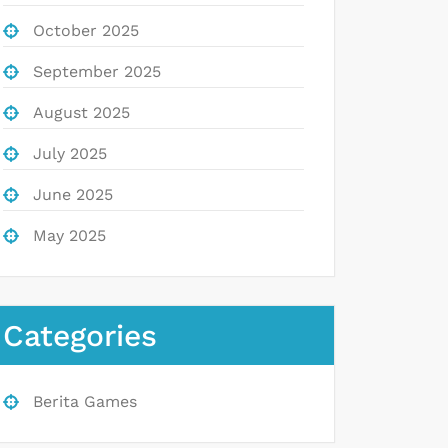
October 2025
September 2025
August 2025
July 2025
June 2025
May 2025
Categories
Berita Games