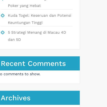
Poker yang Hebat
Kuda Togel: Keseruan dan Potensi
Keuntungan Tinggi
5 Strategi Menang di Macau 4D
dan 5D
Recent Comments
o comments to show.
Archives