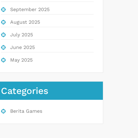
September 2025
August 2025
July 2025
June 2025
May 2025
Categories
Berita Games