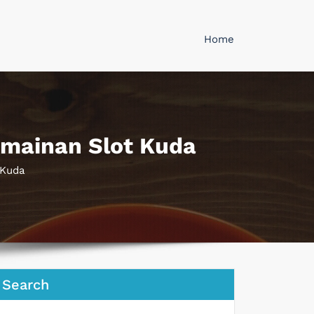
Home
rmainan Slot Kuda
 Kuda
Search