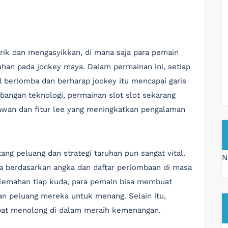
ik dan mengasyikkan, di mana saja para pemain
uhan pada jockey maya. Dalam permainan ini, setiap
l berlomba dan berharap jockey itu mencapai garis
mbangan teknologi, permainan slot slot sekarang
awan dan fitur lee yang meningkatkan pengalaman
ng peluang dan strategi taruhan pun sangat vital.
N
da berdasarkan angka dan daftar perlombaan di masa
lemahan tiap kuda, para pemain bisa membuat
an peluang mereka untuk menang. Selain itu,
pat menolong di dalam meraih kemenangan.