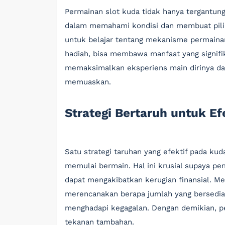
Permainan slot kuda tidak hanya tergantun
dalam memahami kondisi dan membuat pilih
untuk belajar tentang mekanisme permainan
hadiah, bisa membawa manfaat yang signif
memaksimalkan eksperiens main dirinya d
memuaskan.
Strategi Bertaruh untuk Ef
Satu strategi taruhan yang efektif pada ku
memulai bermain. Hal ini krusial supaya pe
dapat mengakibatkan kerugian finansial. M
merencanakan berapa jumlah yang bersedia
menghadapi kegagalan. Dengan demikian, p
tekanan tambahan.