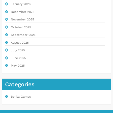
January 2026
December 2025
November 2025
October 2025
September 2025
August 2025
July 2025
June 2025
May 2025
Categories
Berita Games