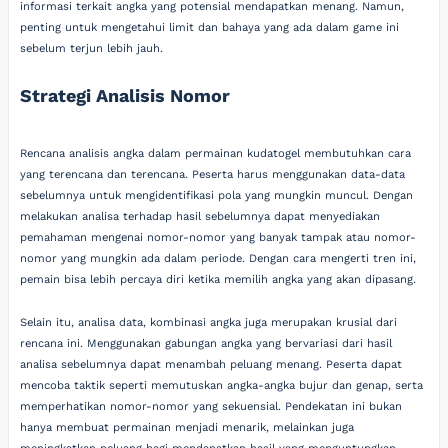
informasi terkait angka yang potensial mendapatkan menang. Namun,
penting untuk mengetahui limit dan bahaya yang ada dalam game ini
sebelum terjun lebih jauh.
Strategi Analisis Nomor
Rencana analisis angka dalam permainan kudatogel membutuhkan cara
yang terencana dan terencana. Peserta harus menggunakan data-data
sebelumnya untuk mengidentifikasi pola yang mungkin muncul. Dengan
melakukan analisa terhadap hasil sebelumnya dapat menyediakan
pemahaman mengenai nomor-nomor yang banyak tampak atau nomor-
nomor yang mungkin ada dalam periode. Dengan cara mengerti tren ini,
pemain bisa lebih percaya diri ketika memilih angka yang akan dipasang.
Selain itu, analisa data, kombinasi angka juga merupakan krusial dari
rencana ini. Menggunakan gabungan angka yang bervariasi dari hasil
analisa sebelumnya dapat menambah peluang menang. Peserta dapat
mencoba taktik seperti memutuskan angka-angka bujur dan genap, serta
memperhatikan nomor-nomor yang sekuensial. Pendekatan ini bukan
hanya membuat permainan menjadi menarik, melainkan juga