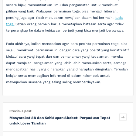
secara bijak, memanfaatkan ilmu dan pengamatan untuk membuat
pilihan yang baik. Walaupun permainan togel bisa menjadi hiburan,
penting juga agar tidak melupakan kewajiban dalam hal bermain.
kuda
togel
Setiap orang pemain harus menetapkan batasan serta agar tidak
terperangkap ke dalam kebiasaan berjudi yang bisa menjadi berbahaya.
Pada akhirnya, kalian mendoakan agar para pecinta permainan togel bisa
selalu menikmati permainan ini dengan cara yang positif yang konstruktif.
Melalui cara yang tepat dan dan pemahaman yang kedalaman, mereka
dapat menjalani pengalaman yang lebih lebih memuaskan serta, semoga
mendapatkan hasil yang diharapkan yang diharapkan diinginkan. Teruslah
belajar serta membagikan informasi di dalam kelompok untuk
mewujudkan suasana yang saling saling memberdayakan.
Previous post
Masyarakat 88 dan Kehidupan Sbobet: Perpaduan Tepat
untuk Lover Taruhan