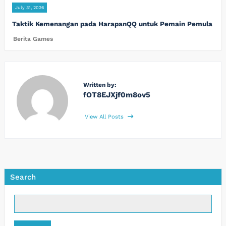
July 31, 2026
Taktik Kemenangan pada HarapanQQ untuk Pemain Pemula
Berita Games
Written by:
fOT8EJXjf0m8ov5
View All Posts
Search