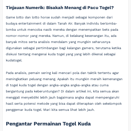
Tinjauan Numerik: Bisakah Menang di Pacu Togel?
Game lotto dan lotto horse sudah menjadi sebagai komponen dari
budaya entertainment di dalam Tanah Air. Banyak individu berlomba-
lomba untuk mencoba nasib mereka dengan menempatkan bets pada
nomor-nomor yang mereka. Namun, di belakang kesenangan itu, ada
banyak mitos serta analisis mendalam yang mungkin seharusnya
digunakan sebagai pertimbangan bagi kalangan gamers, terutama ketika
diskusi tentang mengenai kuda togel yang yang lebih dikenal sebagai
kudatogel.
Pada analisis, pemain sering kali mencari pola dan taktik tertentu agar
meningkatkan peluang menang. Apakah itu mungkin meraih kemenangan
di togel kuda togel dengan angka-angka angka-angka atau cuma
bergantung pada keberuntungan? Di dalam artikel ini, kita semua akan
menggali menyelidiki lebih jauh bagaimana angka dapat mempengaruhi
hasil serta potensi metode yang bisa dapat diterapkan oleh sekelompok
penggemar kuda togel. Mari kita semua lihat lebih jauh.
Pengantar Permainan Togel Kuda