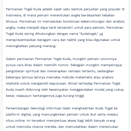
Permainan Togel Kuda adalah salah satu bentuk perjudian yang populer di
Indonesia, di mana pemain menentukan angka berdasarkan tebakan
khusus. Permainan ini memadukan kombinasi keberuntungan dan analisis
angka, maka menjadi daya tarik tersendiri untuk para pemain. Permainan
Togel Kuda sering dihubungkan dengan nama "kudatogel," yg
merepresentasikan beragam cara dan taktik yang bisa digunakan untuk
meningkatkan peluang menang.
Dalam permainan Permainan Togel Kuda, mungkin pemain umumnya
punya cara khas dalam memilih nomor. Sebagian mungkin mempercayai
pengobatan spiritual dan menerapkan ramalan tertentu, sedangkan
beberapa lainnya lainnya memakai metode matematis atau analisis
statistik untuk mengambil keputusan. Minat terhadap Permainan Togel
Kuda masih didorong oleh kesempatan menggandakan modal yang cukup
besar, walaupun tantangannya juga kurang tinggi.
Perkembangan teknologi informasi telah menghadirkan Kuda Togel ke
platform digital, yang memungkinkan pemain untuk ikut serta melalui
situs online. Ini tersebut memperluas akses bagi lebih banyak orang
untuk mencoba chance mereka, dan memudahkan dalam menemukan