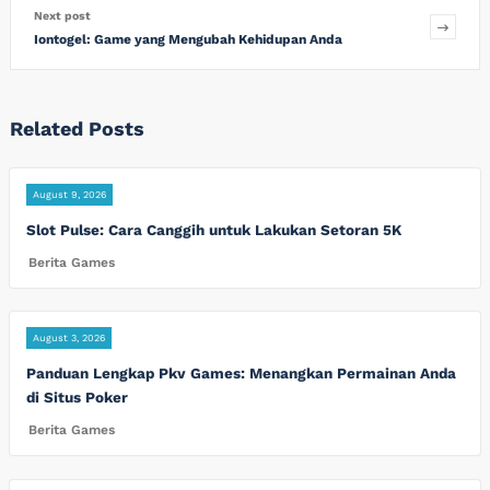
Next post
Iontogel: Game yang Mengubah Kehidupan Anda
Related Posts
August 9, 2026
Slot Pulse: Cara Canggih untuk Lakukan Setoran 5K
Berita Games
August 3, 2026
Panduan Lengkap Pkv Games: Menangkan Permainan Anda
di Situs Poker
Berita Games