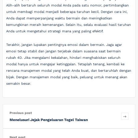
Alih-alih bertaruh seluruh modal Anda pada satu nomor, pertimbangkan
untuk membagi modal menjadi beberapa taruhan kecil. Dengan cara ini,
Anda dapat memperpanjang waktu bermain dan meningkatkan
kemungkinan meraih kemenangan. Selain itu, selalu evaluasi hasil taruhan
Anda untuk mengetahui strategi mana yang paling efektif.
Terakhir, jangan lupakan pentingnya emosi dalam bermain. Jaga agar
emosi tetap stabil dan jangan terjebak dalam suasana saat bermain
rubah 4D. Jika mengalami kekalahan, hindari menghabiskan seluruh
modal hanya untuk mengejar ketinggalan. Tetaplah tenang, kembali ke
rencana manajemen modal yang telah Anda buat, dan bertaruhlah dengan
bijak. Dengan manajemen modal yang baik, peluang untuk menang akan
semakin besar.
Previous post
Menelusuri Jejak Pengeluaran Togel Taiwan
Next post