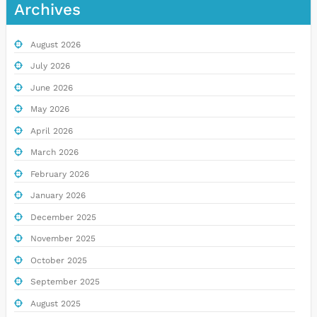
Archives
August 2026
July 2026
June 2026
May 2026
April 2026
March 2026
February 2026
January 2026
December 2025
November 2025
October 2025
September 2025
August 2025