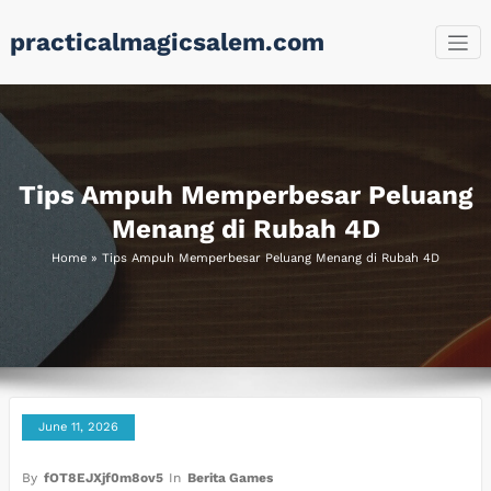
Skip
practicalmagicsalem.com
to
content
Tips Ampuh Memperbesar Peluang
Menang di Rubah 4D
Home
»
Tips Ampuh Memperbesar Peluang Menang di Rubah 4D
June 11, 2026
By
fOT8EJXjf0m8ov5
In
Berita Games